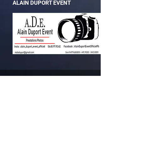
ALAIN DUPORT EVENT
CONTACT
agenceplanete
ambiance@gmail.c
om
06.89.47.37.89
Prénom