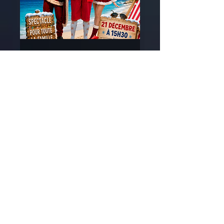
SPECTACLE "LE
PERE-NOËL EN
VACANCES"
lun. 21 déc.
Plus d'infos
PLUS D'INFOS