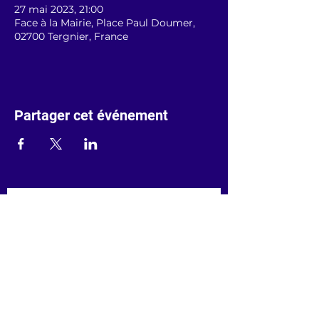
27 mai 2023, 21:00
Face à la Mairie, Place Paul Doumer,
02700 Tergnier, France
Partager cet événement
Prénom
Nom de famille
Saisissez votre adresse e-mail