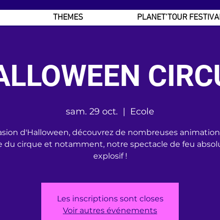
THEMES
PLANET'TOUR FESTIVA
ALLOWEEN CIRC
sam. 29 oct.
  |  
Ecole
casion d'Halloween, découvrez de nombreuses animations
 du cirque et notamment, notre spectacle de feu abso
explosif !
Les inscriptions sont closes
Voir autres événements