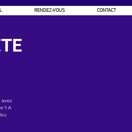
L
RENDEZ-VOUS
CONTACT
ÊTE
, avec
 !! A
feu