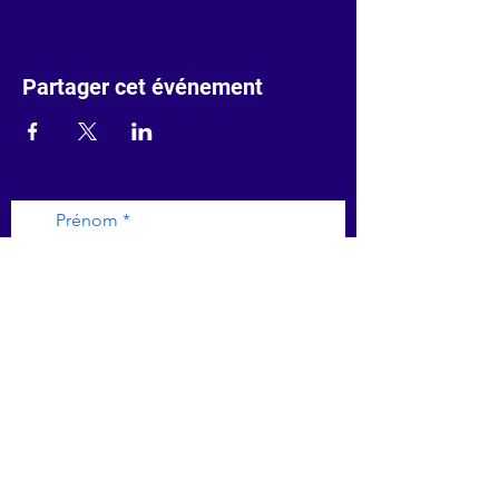
Partager cet événement
Prénom
Nom de famille
Saisissez votre adresse e-mail
Je m'abonne à la newsletter !