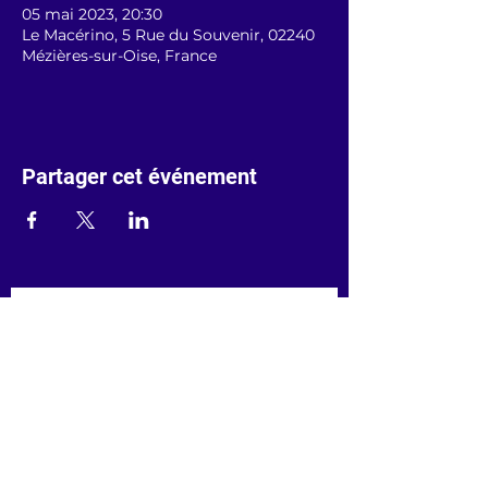
05 mai 2023, 20:30
Le Macérino, 5 Rue du Souvenir, 02240
Mézières-sur-Oise, France
Partager cet événement
Prénom
Nom de famille
Saisissez votre adresse e-mail